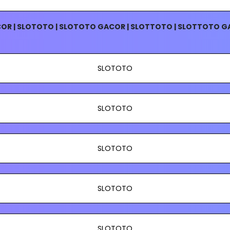
OR | SLOTOTO | SLOTOTO GACOR | SLOTTOTO | SLOTTOTO GA
SLOTOTO
SLOTOTO
SLOTOTO
SLOTOTO
SLOTOTO