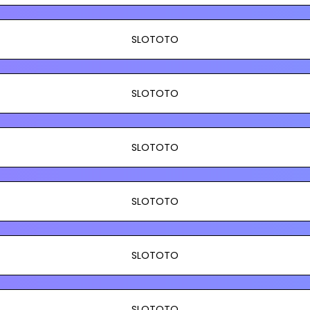
SLOTOTO
SLOTOTO
SLOTOTO
SLOTOTO
SLOTOTO
SLOTOTO