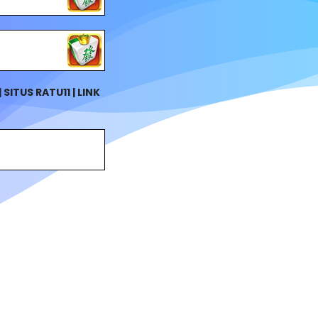
 SITUS RATU11 | LINK