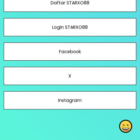
Daftar STARXO88
Login STARXO88
Facebook
X
Instagram