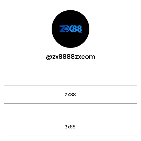
@zx8888zxcom
ZX88
Zx88