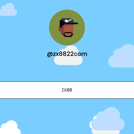
@zx8822com
ZX88