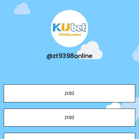
@zt9398online
Zt93
Zt93