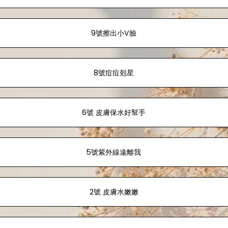
9號擦出小V臉
8號痘痘剋星
6號 皮膚保水好幫手
5號紫外線遠離我
2號 皮膚水嫩嫩