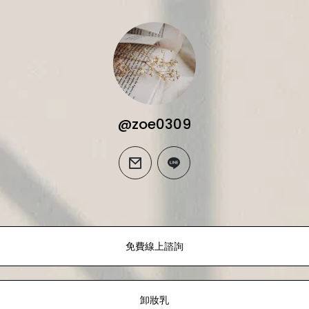
@zoe0309
email
line
免費線上諮詢
卸妝乳