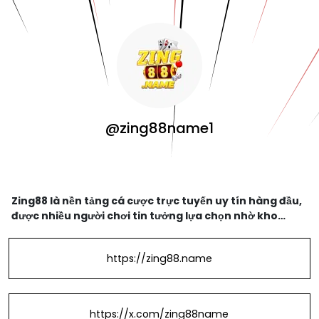
@zing88name1
Zing88 là nền tảng cá cược trực tuyến uy tín hàng đầu,
được nhiều người chơi tin tưởng lựa chọn nhờ kho
game đa dạng và tỷ lệ trả thưởng cạnh
tranh.Website:https://zing88.name/
https://zing88.name
https://x.com/zing88name