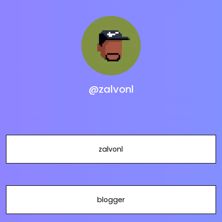
@zalvonl
zalvonl
blogger