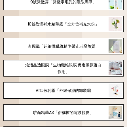
9號緊緻露「緊緻零毛孔的隱型馬甲」
10號盈潤補水精華露「全方位補充水份」
奇麗纖「超細微纖維精準帶走老廢角質」
煥活晶透眼膜「生物纖維眼膜.促進膠原蛋白
作用」
A1卸妝乳霜「舒緩保濕的卸妝霜
駐顏精華A3「俗稱擦的電波拉皮」