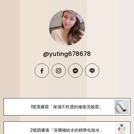
@yuting678678
facebook
instagram
messenger
line
1號潔膚霜「保濕不乾澀的修復洗臉霜」
2號調膚液「深層補給水的精華化妝水」