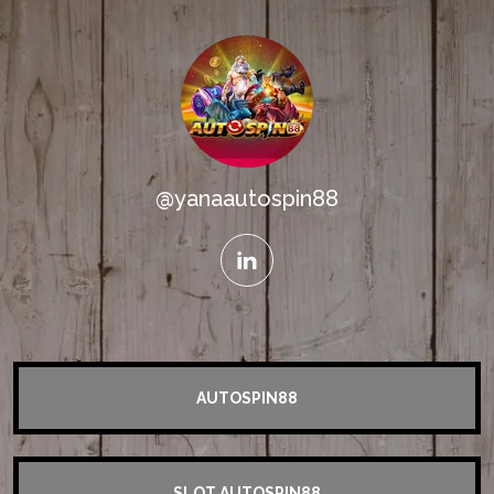
@yanaautospin88
linkedin
AUTOSPIN88
SLOT AUTOSPIN88