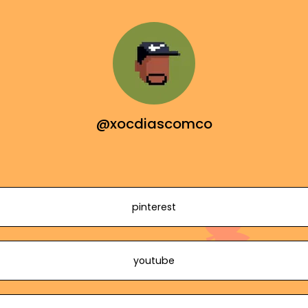
@xocdiascomco
pinterest
youtube