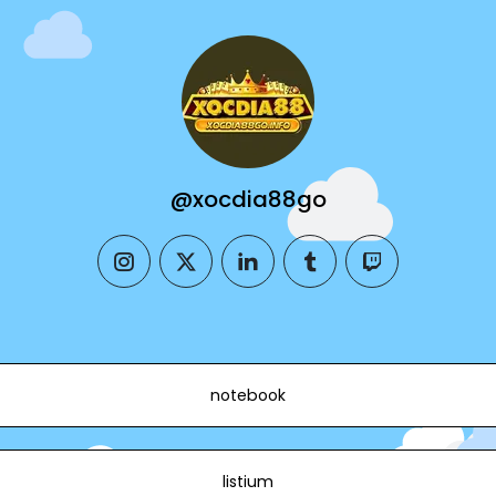
@xocdia88go
instagram
twitter
linkedin
tumblr
twitch
notebook
listium