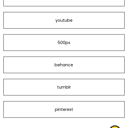
youtube
500px
behance
tumblr
pinterest