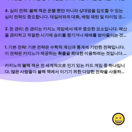
전략들을 조합하여 개인에 맞는 최적의 전략을 찾아보는 것이 중요합
4. 심리 전략: 블랙 잭은 운빨 뿐만 아니라 상대방을 압도할 수 있는
니다. 또한 게임을 플레이하면서 경험을 쌓고 전략을 개선하는 것이
심리 전략도 중요합니다. 데일러와의 대화, 베팅 패턴 및 타이밍 조절
더욱 중요합니다.
등을 통해 불리한 상황에서도 게임을 뒤집을 수 있습니다.
3. 돈 관리: 돈 관리는 카지노 게임에서 매우 중요한 요소입니다. 예산
을 관리하고 적절한 시기에 승리를 챙기거나 패배를 받아들이는 것이
필요합니다. 돈을 관리하지 않으면 금전적으로 큰 손실을 입을 수 있
1. 기본 전략: 기본 전략은 수학적 계산과 통계에 기반한 전략입니다.
으므로 신중하게 접근해야 합니다.
이 전략은 카지노가 제공하는 확률을 최대한 이용하려는 것입니다.
예를 들어, 점수가 17 이하일 때는 반드시 히트를 하고, 18 이상일 때
카지노의 블랙 잭은 전 세계적으로 인기 있는 카드 게임 중 하나입니
는 스탠드를 해야 합니다. 또한 딜러가 오픈한 카드에 따라 히트 또는
다. 많은 사람들이 블랙 잭에서 이기기 위한 다양한 전략을 사용하는
스탠드를 결정하는 등 디테일한 전략을 따라야 합니다.
데요. 그 중에서도 효과적인 전략 몇 가지를 알아보도록 하겠습니다.