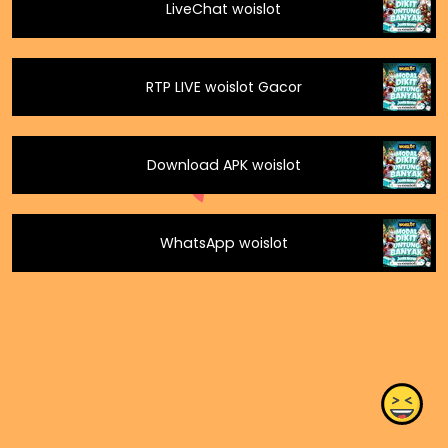
LiveChat woislot
RTP LIVE woislot Gacor
Download APK woislot
WhatsApp woislot