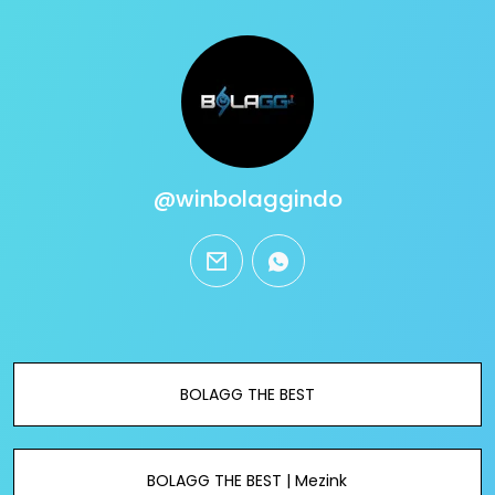
@winbolaggindo
email
whatsapp
BOLAGG THE BEST
BOLAGG THE BEST | Mezink