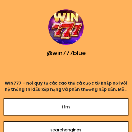
@win777blue
WIN777 – nơi quy tụ các cao thủ cá cược từ khắp nơi với
hệ thống thi đấu xếp hạng và phần thưởng hấp dẫn. Mỗi
ngày đều có sự kiện mới, giúp người chơi tăng cơ hội
chiến thắng. Đặc biệt, ứng dụng WIN77
ffm
searchengines