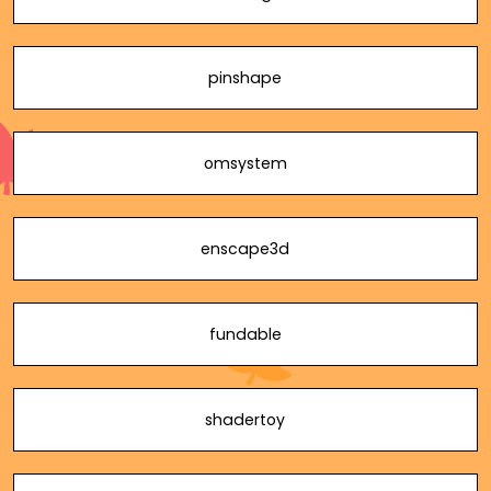
pinshape
omsystem
enscape3d
fundable
shadertoy