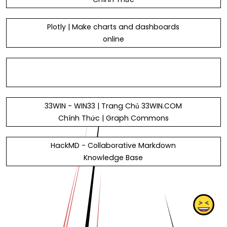
Plotly | Make charts and dashboards
online
33WIN - WIN33 | Trang Chủ 33WIN.COM
Chính Thức | Graph Commons
HackMD - Collaborative Markdown
Knowledge Base