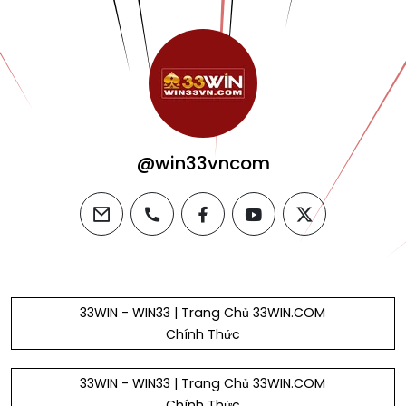
@win33vncom
email
phone
facebook
youtube
twitter
33WIN - WIN33 | Trang Chủ 33WIN.COM
Chính Thức
33WIN - WIN33 | Trang Chủ 33WIN.COM
Chính Thức