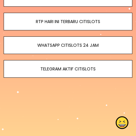
RTP HARI INI TERBARU CITISLOTS
WHATSAPP CITISLOTS 24 JAM
TELEGRAM AKTIF CITISLOTS