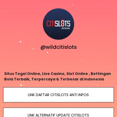
@wildcitislots
Situs Togel Online, Live Casino, Slot Online , Bettingan
Bola Terbaik, Terpercaya & Terbesar di Indonesia
LINK DAFTAR CITISLOTS ANTI INPOS
LINK ALTERNATIF UPDATE CITISLOTS