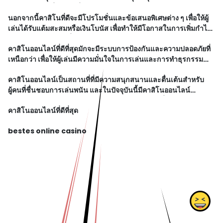
กับการเดิมพันที่มีความมั่นคงและความเพลิดเพลินได้ไม่จำกัด
นอกจากนี้คาสิโนที่ดีจะมีโปรโมชั่นและข้อเสนอพิเศษต่าง ๆ เพื่อให้ผู้
เล่นได้รับแต้มสะสมหรือเงินโบนัส เพื่อทำให้มีโอกาสในการเพิ่มกำไร
และการชนะเกมในที่สุด
คาสิโนออนไลน์ที่ดีที่สุดมักจะมีระบบการป้องกันและความปลอดภัยที่
เหนือกว่า เพื่อให้ผู้เล่นมีความมั่นใจในการเล่นและการทำธุรกรรม
ทางการเงิน แอดมินและพนักงานบริการลูกค้าให้คำแนะนำและความ
คาสิโนออนไลน์เป็นสถานที่ที่มีความสนุกสนานและตื่นเต้นสำหรับ
ช่วยเหลืออย่างรวดเร็ว
ผู้คนที่ชื่นชอบการเล่นพนัน และในปัจจุบันนี้มีคาสิโนออนไลน์
มากมายให้คุณได้เลือกเล่นกับหลากหลายเกมพนัน เพื่อให้คุณสามารถ
คาสิโนออนไลน์ที่ดีที่สุด
เพลิดเพลินกับเกมที่คุณชื
bestes online casino