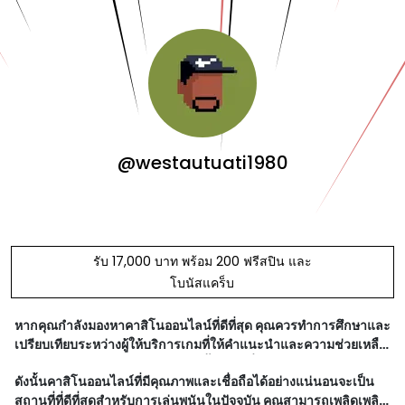
@westautuati1980
รับ 17,000 บาท พร้อม 200 ฟรีสปิน และ
โบนัสแคร็บ
หากคุณกำลังมองหาคาสิโนออนไลน์ที่ดีที่สุด คุณควรทำการศึกษาและ
เปรียบเทียบระหว่างผู้ให้บริการเกมที่ให้คำแนะนำและความช่วยเหลือ
อย่างรวดเร็วและเป็นมืออาชีพ รวมทั้งความมั่นคงของเว็บไซต์และการ
ดังนั้นคาสิโนออนไลน์ที่มีคุณภาพและเชื่อถือได้อย่างแน่นอนจะเป็น
ทดสอบที่ถูกต้องเ
สถานที่ที่ดีที่สุดสำหรับการเล่นพนันในปัจจุบัน คุณสามารถเพลิดเพลิน