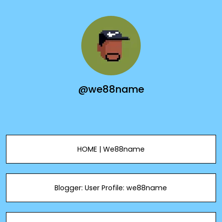
@we88name
HOME | We88name
Blogger: User Profile: we88name