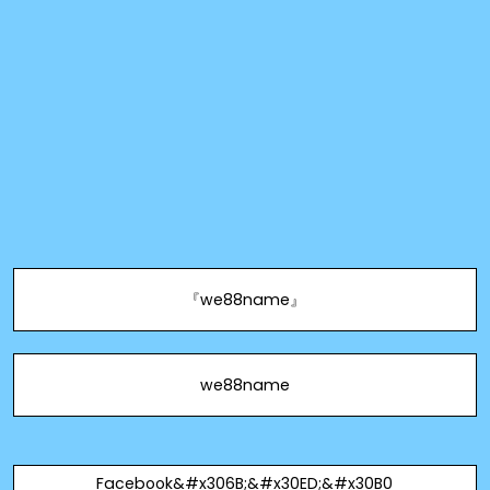
『we88name』
we88name
Facebook&#x306B;&#x30ED;&#x30B0