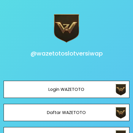
@wazetotoslotversiwap
Login WAZETOTO
Daftar WAZETOTO