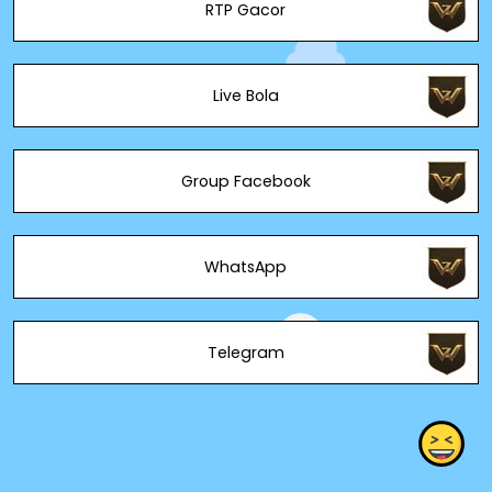
RTP Gacor
Live Bola
Group Facebook
WhatsApp
Telegram