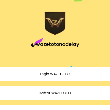
@wazetotonodelay
Login WAZETOTO
Daftar WAZETOTO