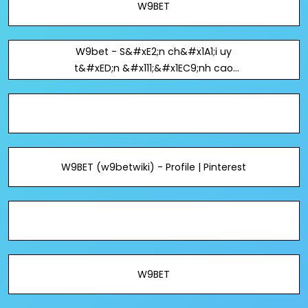
W9BET
W9bet - S&#xE2;n ch&#x1A1;i uy
t&#xED;n &#x111;&#x1EC9;nh cao
nh&#x1EA5;t kh&#xF4;ng th&#x1EC3;
b&#x1ECF; l&#x1EE1; 2024
W9BET (w9betwiki) - Profile | Pinterest
W9BET