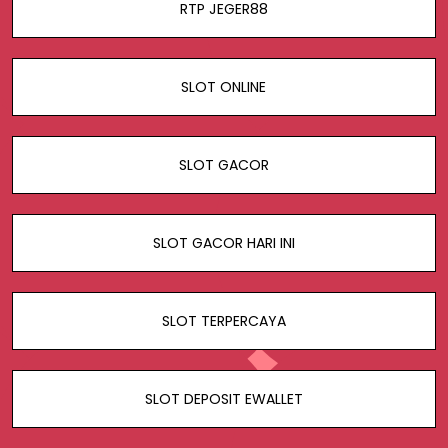
RTP JEGER88
SLOT ONLINE
SLOT GACOR
SLOT GACOR HARI INI
SLOT TERPERCAYA
SLOT DEPOSIT EWALLET