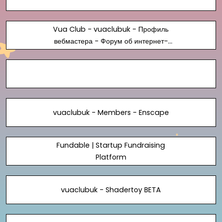
Vua Club - vuaclubuk - Профиль
вебмастера - Форум об интернет-
маркетинге
vuaclubuk - Members - Enscape
Fundable | Startup Fundraising
Platform
vuaclubuk - Shadertoy BETA