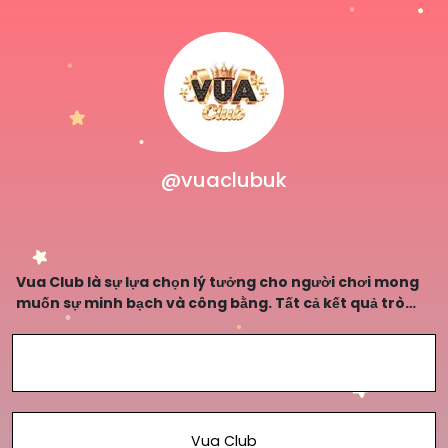
@vuaclubuk
Vua Club là sự lựa chọn lý tưởng cho người chơi mong
muốn sự minh bạch và công bằng. Tất cả kết quả trò
chơi đều được công bố rõ ràng, không có gian lận. Đây
là cam kết giúp Vua Club xây dựng thương h
Vua Club