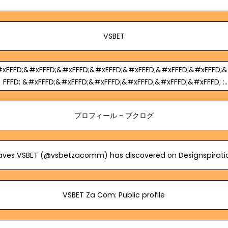
VSBET
xFFFD;&#xFFFD;&#xFFFD;&#xFFFD;&#xFFFD;&#xFFFD;&#xFFFD;
FFFD; &#xFFFD;&#xFFFD;&#xFFFD;&#xFFFD;&#xFFFD;&#xFFFD; :
vsbetzacomm
プロフィール - ブクログ
aves VSBET (@vsbetzacomm) has discovered on Designspirati
VSBET Za Com: Public profile