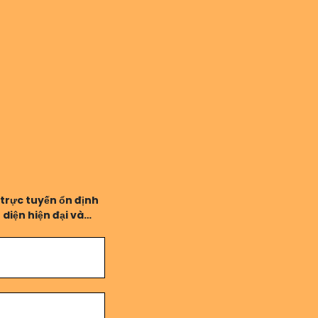
 trực tuyến ổn định
diện hiện đại và