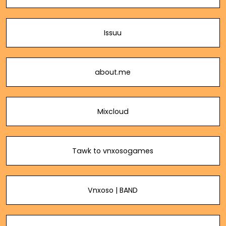
Issuu
about.me
Mixcloud
Tawk to vnxosogames
Vnxoso | BAND