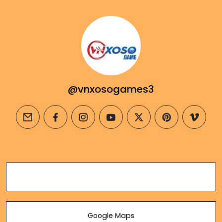
@vnxosogames3
email
facebook
instagram
youtube
twitter
pinterest
vimeo
Google Maps