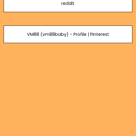
reddit
VM88 (vm88baby) - Profile | Pinterest