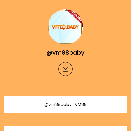
@vm88baby
email
@vm88baby · VM88