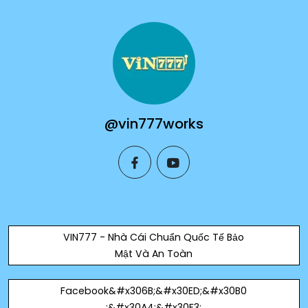
@vin777works
facebook
youtube
VIN777 - Nhà Cái Chuẩn Quốc Tế Bảo
Mật Và An Toàn
Facebook&#x306B;&#x30ED;&#x30B0
;&#x30A4;&#x30F3;