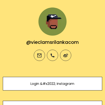
@vieclamsrilankacom
email
phone
weibo
Login &#x2022; Instagram