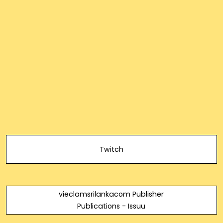
Twitch
vieclamsrilankacom Publisher
Publications - Issuu