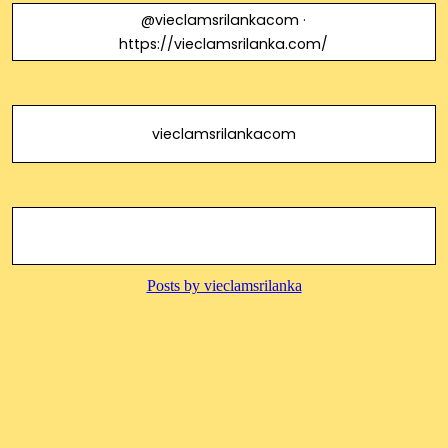
@vieclamsrilankacom ·
https://vieclamsrilanka.com/
vieclamsrilankacom
Việc Làm Sri Lanka Cho Người Việt:
Phúc Lợi & Thu Nhập Cao