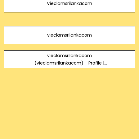
Vieclamsrilankacom
vieclamsrilankacom
vieclamsrilankacom
(vieclamsrilankacom) - Profile |
Pinterest