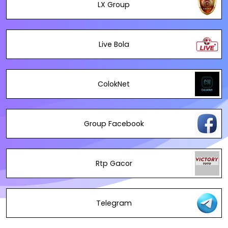
LX Group
Live Bola
ColokNet
Group Facebook
Rtp Gacor
Telegram