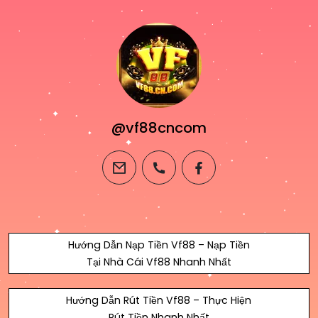
@vf88cncom
email
phone
facebook
Hướng Dẫn Nạp Tiền Vf88 – Nạp Tiền
Tại Nhà Cái Vf88 Nhanh Nhất
Hướng Dẫn Rút Tiền Vf88 – Thực Hiện
Rút Tiền Nhanh Nhất