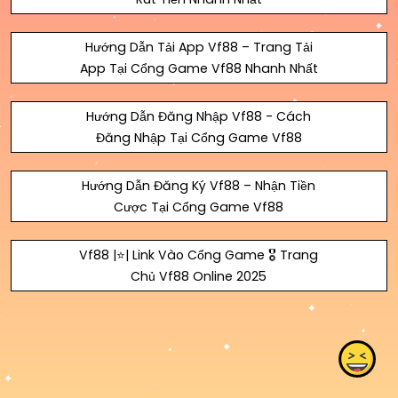
Hướng Dẫn Tải App Vf88 – Trang Tải
App Tại Cổng Game Vf88 Nhanh Nhất
Hướng Dẫn Đăng Nhập Vf88 - Cách
Đăng Nhập Tại Cổng Game Vf88
Hướng Dẫn Đăng Ký Vf88 – Nhận Tiền
Cược Tại Cổng Game Vf88
Vf88 |⭐️| Link Vào Cổng Game 🎖️ Trang
Chủ Vf88 Online 2025