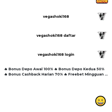
vegashoki168
vegashoki168 daftar
vegashoki168 login
🔥 Bonus Depo Awal 100% 🔥 Bonus Depo Kedua 50%
🔥 Bonus Cashback Harian 70% 🔥 Freebet Mingguan 1
juta 🔥 Bonus Freespin 25% 🔥 Bonus Buyspin 20%