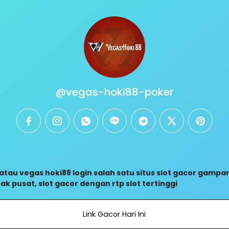
@vegas-hoki88-poker
facebook
instagram
whatsapp
line
telegram
twitter
pintere
atau vegas hoki88 login salah satu situs slot gacor gampa
ak pusat, slot gacor dengan rtp slot tertinggi
Link Gacor Hari Ini