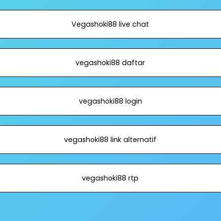
Vegashoki88 live chat
vegashoki88 daftar
vegashoki88 login
vegashoki88 link alternatif
vegashoki88 rtp