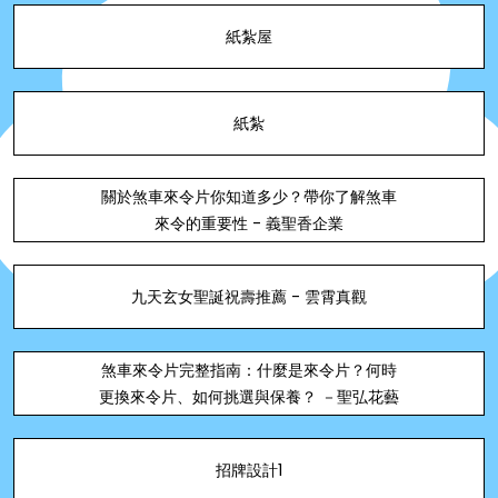
紙紮屋
紙紮
關於煞車來令片你知道多少？帶你了解煞車
來令的重要性 - 義聖香企業
九天玄女聖誕祝壽推薦 - 雲霄真觀
煞車來令片完整指南：什麼是來令片？何時
更換來令片、如何挑選與保養？ －聖弘花藝
招牌設計1