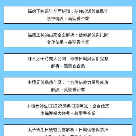
福德正神是誰全面解讀：信仰起源與庶民守
護神傳說－義聖香企業
福德正神的由來全面解析：信仰起源與民間
文化傳承－義聖香企業
拜三太子時間大公開：最佳日期與習俗完整
解析－義聖香企業
中壇元帥保佑什麼：全方位信仰力量與庇佑
解讀－義聖香企業
中壇元帥生日2025盛典日期曝光：全台信眾
準備迎盛大祭典－義聖香企業
太子爺生日幾號完整解析：日期習俗與祭拜