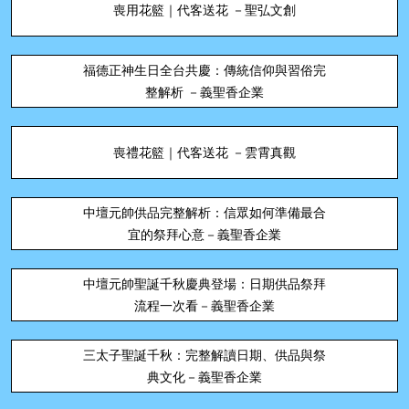
喪用花籃｜代客送花 －聖弘文創
福德正神生日全台共慶：傳統信仰與習俗完
整解析 －義聖香企業
喪禮花籃｜代客送花 －雲霄真觀
中壇元帥供品完整解析：信眾如何準備最合
宜的祭拜心意－義聖香企業
中壇元帥聖誕千秋慶典登場：日期供品祭拜
流程一次看－義聖香企業
三太子聖誕千秋：完整解讀日期、供品與祭
典文化－義聖香企業