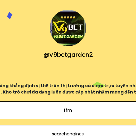
@v9betgarden2
ng khẳng định vị thế trên thị trường cá cược trực tuyến nh
ín. Kho trò chơi đa dạng luôn được cập nhật nhằm mang đến 
ffm
searchengines