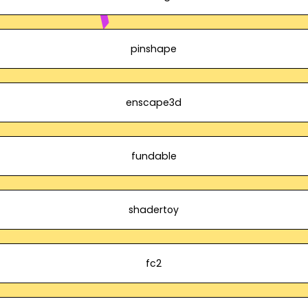
pinshape
enscape3d
fundable
shadertoy
fc2