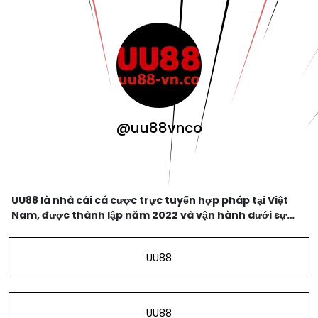
@uu88vnco
UU88 là nhà cái cá cược trực tuyến hợp pháp tại Việt
Nam, được thành lập năm 2022 và vận hành dưới sự
cấp phép của Pagcor. Với hơn 2.000 trò chơi trực tuyến
thuộc các hạng mục Thể thao,
UU88
UU88