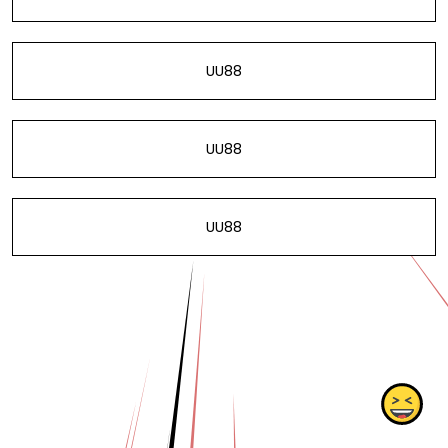
UU88
UU88
UU88