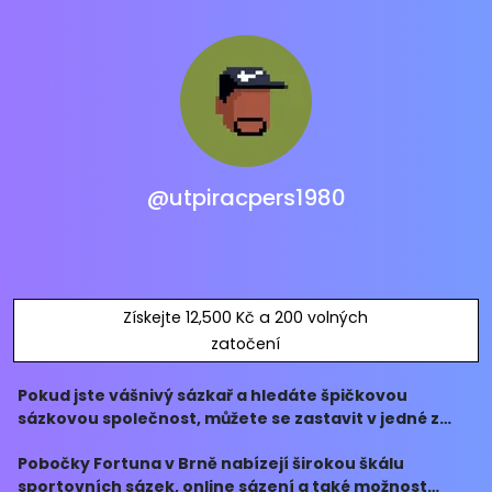
@utpiracpers1980
Získejte 12,500 Kč a 200 volných
zatočení
Pokud jste vášnivý sázkař a hledáte špičkovou
sázkovou společnost, můžete se zastavit v jedné z
poboček Fortuna v Brně a využít jejich kvalitních
Pobočky Fortuna v Brně nabízejí širokou škálu
služeb.
sportovních sázek, online sázení a také možnost