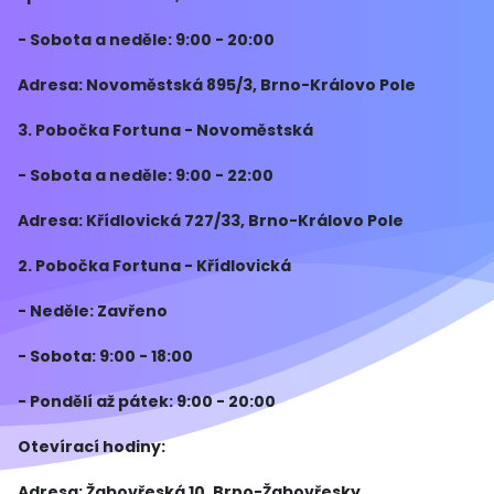
sledovat živé přenosy sportovních událostí.
- Sobota a neděle: 9:00 - 20:00
Profesionální personál bude rád odpovědět na vaše
otázky a pos
Adresa: Novoměstská 895/3, Brno-Královo Pole
3. Pobočka Fortuna - Novoměstská
- Sobota a neděle: 9:00 - 22:00
Adresa: Křídlovická 727/33, Brno-Královo Pole
2. Pobočka Fortuna - Křídlovická
- Neděle: Zavřeno
- Sobota: 9:00 - 18:00
- Pondělí až pátek: 9:00 - 20:00
Otevírací hodiny:
Adresa: Žabovřeská 10, Brno-Žabovřesky