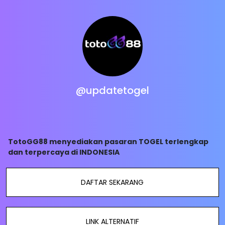
@updatetogel
TotoGG88 menyediakan pasaran TOGEL terlengkap
dan terpercaya di INDONESIA
DAFTAR SEKARANG
LINK ALTERNATIF