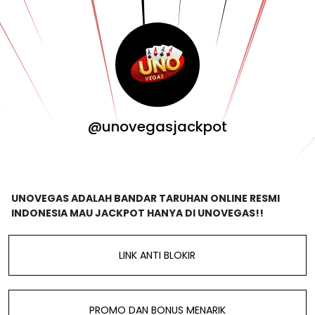
@unovegasjackpot
UNOVEGAS ADALAH BANDAR TARUHAN ONLINE RESMI
INDONESIA MAU JACKPOT HANYA DI UNOVEGAS!!
LINK ANTI BLOKIR
PROMO DAN BONUS MENARIK