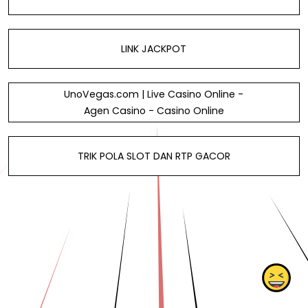
LINK JACKPOT
UnoVegas.com | Live Casino Online -
Agen Casino - Casino Online
TRIK POLA SLOT DAN RTP GACOR