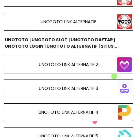
UNOTOTO LINK ALTERNATIF
UNOTOTO | UNOTOTO SLOT | UNOTOTO DAFTAR |
UNOTOTO LOGIN | UNOTOTO ALTERNATIF | SITUS
UNOTOTO | LINK UNOTOTO
UNOTOTO LINK ALTERNATIF 2
UNOTOTO LINK ALTERNATIF 3
UNOTOTO LINK ALTERNATIF 4
UNOTOTO LINK ALTERNATIF 5