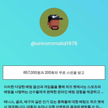
@unnommalid1978
657,000원과 200회의 무료 스핀을 받고
이러한 다양한 베팅 옵션과 게임들을 통해 위즈 벳에서는 스포츠와
베팅을 사랑하는 선수들에게 완벽한 온라인 베팅 경험을 제공하고 있
습니다. 이 사이트에서 베팅을 즐겨보세요.
테니스, 골프, 배구와 같은 인기 있는 종목들에 대한 베팅도 위즈 벳에
서 제공됩니다. 대회의 승자나 각종 이벤트의 결과에 베팅할 수 있으