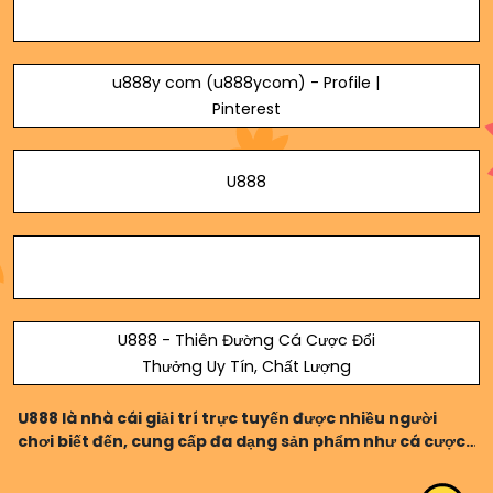
u888y com (u888ycom) - Profile |
Pinterest
U888
U888 - Thiên Đường Cá Cược Đổi
Thưởng Uy Tín, Chất Lượng
U888 là nhà cái giải trí trực tuyến được nhiều người
chơi biết đến, cung cấp đa dạng sản phẩm như cá cược
thể thao, casino, trò chơi điện tử và nhiều hình thức
giải trí hấp dẫn khác.