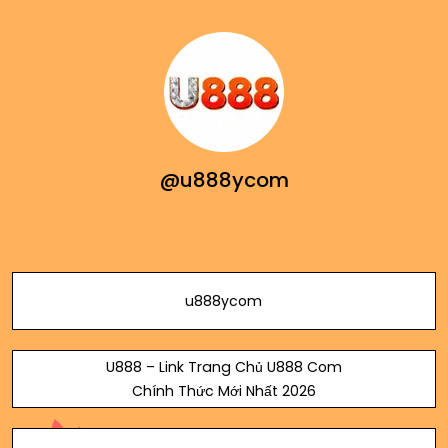
@u888ycom
u888ycom
U888 – Link Trang Chủ U888 Com
Chính Thức Mới Nhất 2026