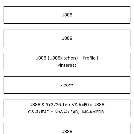
U888
U888
U888 (u888kitchen) - Profile |
Pinterest
x.com
U888 &#x2726; Link V&#xE0;o U888
C&#x1EAD;p Nh&#x1EAD;t M&#x1EDB;i
Nh&#x1EA5;t T&#x1EB7;ng 108K
U888