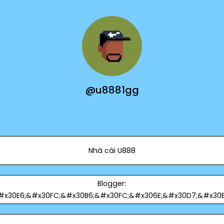
@u8881gg
Nhà cái U888
Blogger:
#x30E6;&#x30FC;&#x30B6;&#x30FC;&#x306E;&#x30D7;&#x30E
&#x30D5;&#x30A3;&#x30FC;&#x30EB;: Nh&#xE0; c&#xE1;i U88