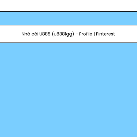
Nhà cái U888 (u8881gg) - Profile | Pinterest