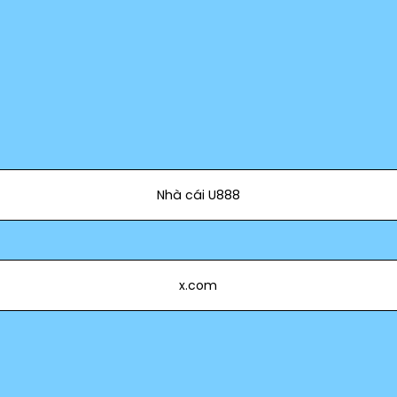
Nhà cái U888
x.com