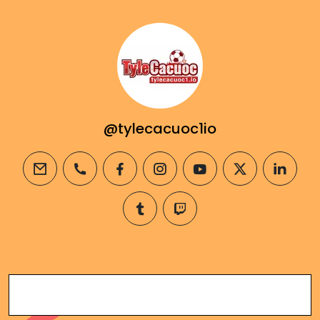
@tylecacuoc1io
email
phone
facebook
instagram
youtube
twitter
linkedi
tumblr
twitch