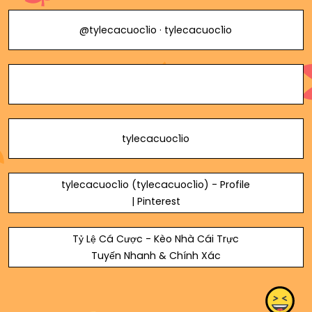
@tylecacuoc1io · tylecacuoc1io
tylecacuoc1io
tylecacuoc1io (tylecacuoc1io) - Profile
| Pinterest
Tỷ Lệ Cá Cược - Kèo Nhà Cái Trực
Tuyến Nhanh & Chính Xác