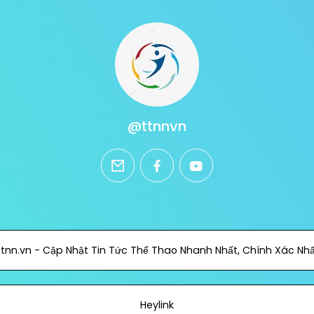
@ttnnvn
email
facebook
youtube
tnn.vn - Cập Nhật Tin Tức Thể Thao Nhanh Nhất, Chính Xác Nh
Heylink